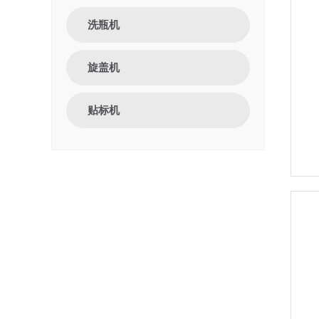
洗瓶机
旋盖机
贴标机